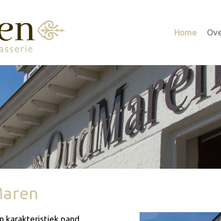
Home
Ove
Maren
n karakteristiek pand,